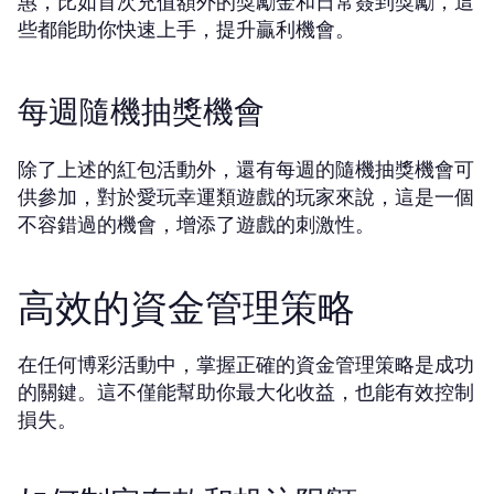
惠，比如首次充值額外的獎勵金和日常簽到獎勵，這
些都能助你快速上手，提升贏利機會。
每週隨機抽獎機會
除了上述的紅包活動外，還有每週的隨機抽獎機會可
供參加，對於愛玩幸運類遊戲的玩家來說，這是一個
不容錯過的機會，增添了遊戲的刺激性。
高效的資金管理策略
在任何博彩活動中，掌握正確的資金管理策略是成功
的關鍵。這不僅能幫助你最大化收益，也能有效控制
損失。