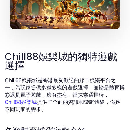
Chill88娛樂城的獨特遊戲
選擇
Chill88娛樂城是香港最受歡迎的線上娛樂平台之
一，為玩家提供多種多樣的遊戲選擇，無論是體育博
彩還是電子遊戲，應有盡有。當探索選擇時，
提供了全面的資訊和遊戲體驗，滿足
Chill88娛樂城
不同玩家的需求。