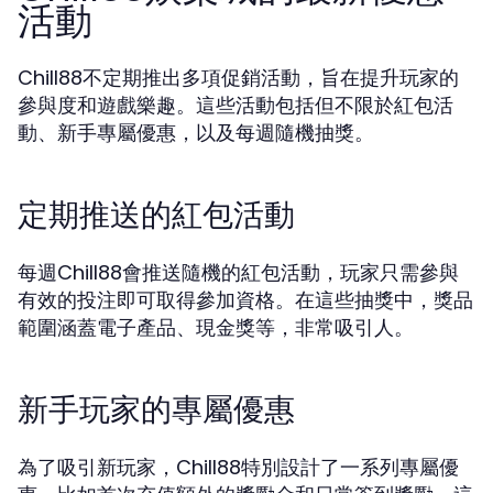
活動
Chill88不定期推出多項促銷活動，旨在提升玩家的
參與度和遊戲樂趣。這些活動包括但不限於紅包活
動、新手專屬優惠，以及每週隨機抽獎。
定期推送的紅包活動
每週Chill88會推送隨機的紅包活動，玩家只需參與
有效的投注即可取得參加資格。在這些抽獎中，獎品
範圍涵蓋電子產品、現金獎等，非常吸引人。
新手玩家的專屬優惠
為了吸引新玩家，Chill88特別設計了一系列專屬優