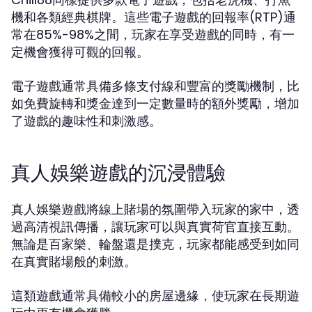
機和各類經典棋牌。這些電子遊戲的回報率(RTP)通
常在85%-98%之間，玩家在享受遊戲的同時，有一
定機會獲得可觀的回報。
電子遊戲通常具備多條支付線和豐富的獎勵機制，比
如免費旋轉和獎金達到一定數量時的額外獎勵，增加
了遊戲的趣味性和刺激感。
真人娛樂遊戲的沉浸體驗
真人娛樂遊戲將線上賭場的氛圍帶入玩家的家中，透
過高清視訊傳播，讓玩家可以與真實荷官直接互動。
無論是百家樂、輪盤還是撲克，玩家都能感受到如同
在真實賭場般的刺激。
這類遊戲通常具備較小的房屋邊緣，使玩家在長期遊