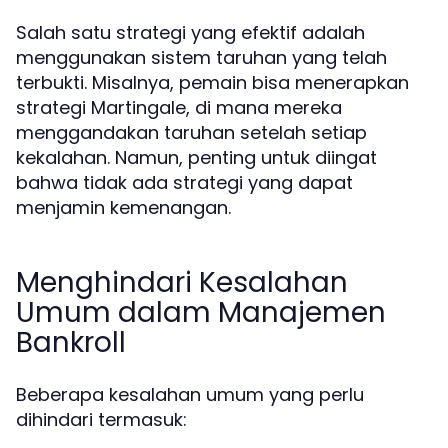
Salah satu strategi yang efektif adalah
menggunakan sistem taruhan yang telah
terbukti. Misalnya, pemain bisa menerapkan
strategi Martingale, di mana mereka
menggandakan taruhan setelah setiap
kekalahan. Namun, penting untuk diingat
bahwa tidak ada strategi yang dapat
menjamin kemenangan.
Menghindari Kesalahan
Umum dalam Manajemen
Bankroll
Beberapa kesalahan umum yang perlu
dihindari termasuk: