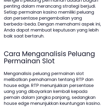
Mengerti peluang permainan adalah bagian
penting dalam merancang strategi berjudi.
Setiap permainan kasino memiliki peluang
dan persentase pengembalian yang
berbeda-beda. Dengan memahami aspek ini,
Anda dapat membuat keputusan yang lebih
baik saat bertaruh.
Cara Menganalisis Peluang
Permainan Slot
Menganalisis peluang permainan slot
melibatkan pemahaman tentang RTP dan
house edge. RTP menunjukkan persentase
uang yang dibayarkan kembali kepada
pemain dalam jangka panjang, sedangkan
house edge menunjukkan keuntungan kasino.