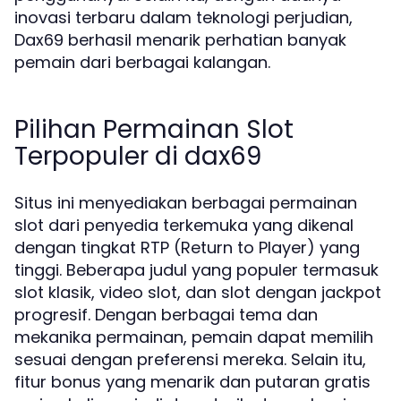
inovasi terbaru dalam teknologi perjudian,
Dax69 berhasil menarik perhatian banyak
pemain dari berbagai kalangan.
Pilihan Permainan Slot
Terpopuler di dax69
Situs ini menyediakan berbagai permainan
slot dari penyedia terkemuka yang dikenal
dengan tingkat RTP (Return to Player) yang
tinggi. Beberapa judul yang populer termasuk
slot klasik, video slot, dan slot dengan jackpot
progresif. Dengan berbagai tema dan
mekanika permainan, pemain dapat memilih
sesuai dengan preferensi mereka. Selain itu,
fitur bonus yang menarik dan putaran gratis