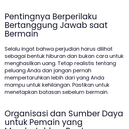
Pentingnya Berperilaku
Bertanggung Jawab saat
Bermain
Selalu ingat bahwa perjudian harus dilihat
sebagai bentuk hiburan dan bukan cara untuk
menghasilkan uang. Tetap realistis tentang
peluang Anda dan jangan pernah
mempertaruhkan lebih dari yang Anda
mampu untuk kehilangan. Pastikan untuk
menetapkan batasan sebelum bermain.
Organisasi dan Sumber Daya
untuk Pemain yang