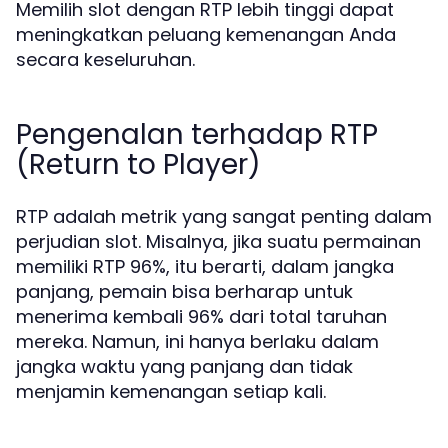
Memilih slot dengan RTP lebih tinggi dapat
meningkatkan peluang kemenangan Anda
secara keseluruhan.
Pengenalan terhadap RTP
(Return to Player)
RTP adalah metrik yang sangat penting dalam
perjudian slot. Misalnya, jika suatu permainan
memiliki RTP 96%, itu berarti, dalam jangka
panjang, pemain bisa berharap untuk
menerima kembali 96% dari total taruhan
mereka. Namun, ini hanya berlaku dalam
jangka waktu yang panjang dan tidak
menjamin kemenangan setiap kali.