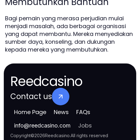
Membutuhkan Bantuan
Bagi pemain yang merasa perjudian mulai
menjadi masalah, ada berbagai organisasi
yang dapat membantu. Mereka menyediakan
sumber daya, konseling, dan dukungan
kepada mereka yang membutuhkan.
Reedcasino
Contact us
Home Page
News
FAQs
Jobs
info
@
reedcasino.com
Copyright
©
2026
Reedcasino
.
All rights reserved