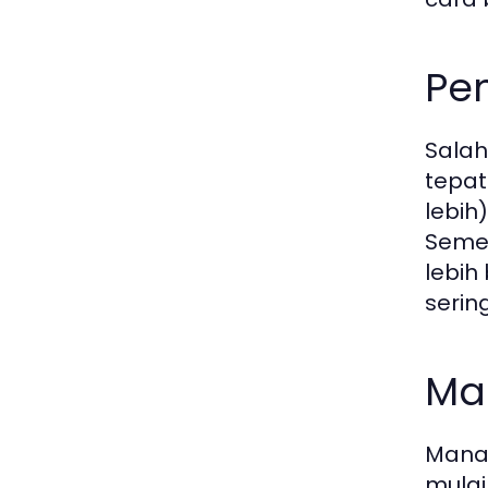
Pem
Salah
tepat
lebih
Semen
lebih
sering
Ma
Manaj
mulai