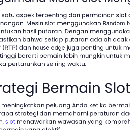
 satu aspek terpenting dari permainan slo
nangan. Mesin slot menggunakan
Random N
tukan hasil putaran. Dengan menggunakan
tikan bahwa setiap putaran adalah acak 
dan
juga penting untuk 
r (RTP)
house edge
tinggi berarti pemain lebih mungkin untuk
a pertaruhkan seiring waktu.
rategi Bermain Slot
 meningkatkan peluang Anda ketika bermai
apa strategi dan memahami peraturan dasa
n,
menawarkan wawasan yang komprehen
slot
bermain yang efektif.