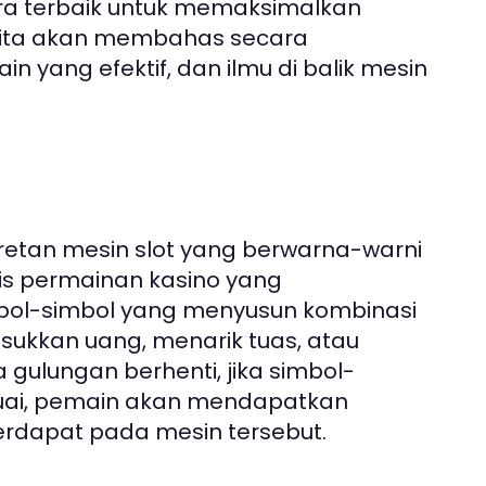
ra terbaik untuk memaksimalkan
 kita akan membahas secara
n yang efektif, dan ilmu di balik mesin
retan mesin slot yang berwarna-warni
is permainan kasino yang
bol-simbol yang menyusun kombinasi
ukkan uang, menarik tuas, atau
gulungan berhenti, jika simbol-
uai, pemain akan mendapatkan
rdapat pada mesin tersebut.