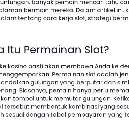
untungan, banyak pemain mencari tahu ca
laman bermain mereka. Dalam artikel ini,
lam tentang cara kerja slot, strategi bermai
 Itu Permainan Slot?
 ke kasino pasti akan membawa Anda ke de
menggemparkan. Permainan
adalah jen
slot
ndalkan gulungan yang berputar dan sim
ang. Biasanya, pemain hanya perlu memas
an tombol untuk memutar gulungan. Ketika 
l tersebut membentuk kombinasi yang ses
h sesuai dengan tabel pembayaran yang te