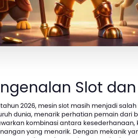
ngenalan Slot dan
tahun 2026, mesin
masih menjadi salah 
slot
luruh dunia, menarik perhatian pemain dari 
arkan kombinasi antara kesederhanaan, 
nangan yang menarik. Dengan mekanik yan