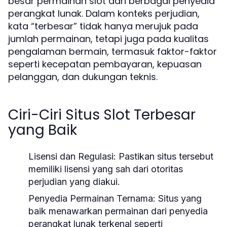
besar permainan slot dari berbagai penyedia
perangkat lunak. Dalam konteks perjudian,
kata “terbesar” tidak hanya merujuk pada
jumlah permainan, tetapi juga pada kualitas
pengalaman bermain, termasuk faktor-faktor
seperti kecepatan pembayaran, kepuasan
pelanggan, dan dukungan teknis.
Ciri-Ciri Situs Slot Terbesar
yang Baik
Lisensi dan Regulasi:
Pastikan situs tersebut
memiliki lisensi yang sah dari otoritas
perjudian yang diakui.
Penyedia Permainan Ternama:
Situs yang
baik menawarkan permainan dari penyedia
perangkat lunak terkenal seperti