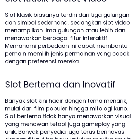
Slot klasik biasanya terdiri dari tiga gulungan
dan simbol sederhana, sedangkan slot video
menampilkan lima gulungan atau lebih dan
menawarkan berbagai fitur interaktif.
Memahami perbedaan ini dapat membantu
pemain memilih jenis permainan yang cocok
dengan preferensi mereka.
Slot Bertema dan Inovatif
Banyak slot kini hadir dengan tema menarik,
mulai dari film populer hingga mitologi kuno.
Slot bertema tidak hanya menawarkan visual
yang menawan tetapi juga gameplay yang
unik. Banyak penyedia juga terus berinovasi