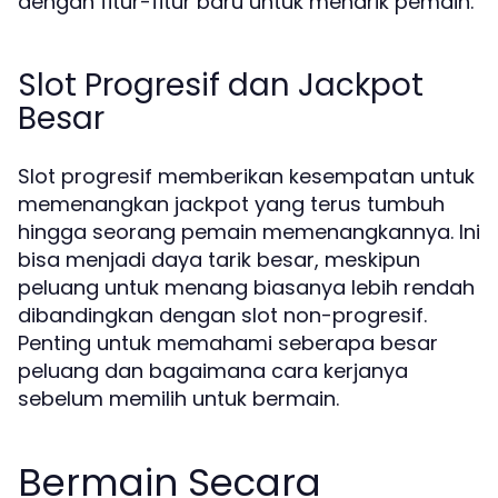
dengan fitur-fitur baru untuk menarik pemain.
Slot Progresif dan Jackpot
Besar
Slot progresif memberikan kesempatan untuk
memenangkan jackpot yang terus tumbuh
hingga seorang pemain memenangkannya. Ini
bisa menjadi daya tarik besar, meskipun
peluang untuk menang biasanya lebih rendah
dibandingkan dengan slot non-progresif.
Penting untuk memahami seberapa besar
peluang dan bagaimana cara kerjanya
sebelum memilih untuk bermain.
Bermain Secara