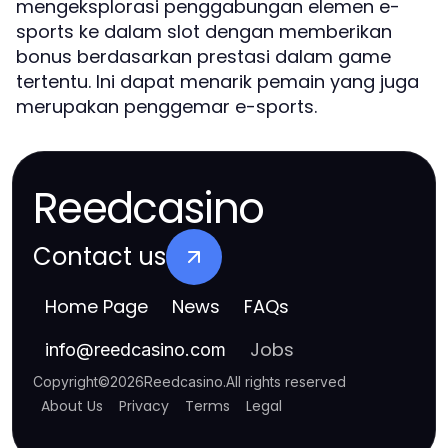
mengeksplorasi penggabungan elemen e-
sports ke dalam slot dengan memberikan
bonus berdasarkan prestasi dalam game
tertentu. Ini dapat menarik pemain yang juga
merupakan penggemar e-sports.
Reedcasino
Contact us
Home Page
News
FAQs
Jobs
info
@
reedcasino.com
Copyright
©
2026
Reedcasino
.
All rights reserved
About Us
Privacy
Terms
Legal