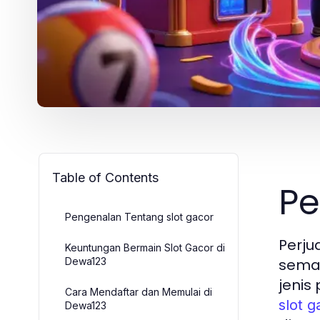
Table of Contents
Pe
Pengenalan Tentang slot gacor
Perju
Keuntungan Bermain Slot Gacor di
Dewa123
semak
jenis
Cara Mendaftar dan Memulai di
slot g
Dewa123