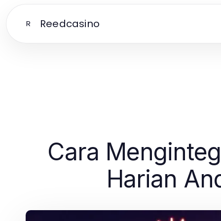
Reedcasino
R
Cara Mengintegr
Harian An