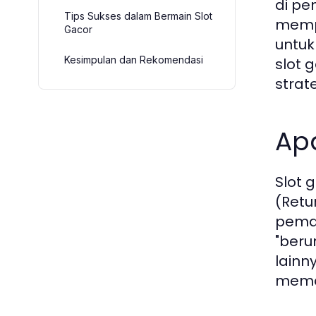
di pe
Tips Sukses dalam Bermain Slot
mempe
Gacor
untuk
Kesimpulan dan Rekomendasi
slot 
strat
Apa
Slot 
(Retu
pemai
"beru
lainn
mema