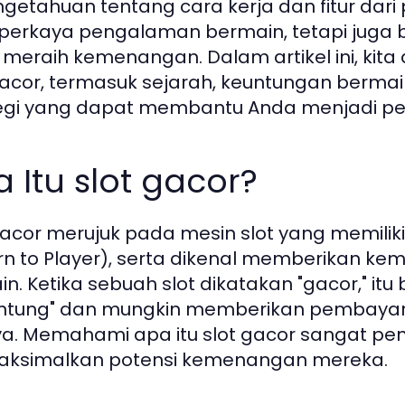
ngetahuan tentang cara kerja dan fitur dari
rkaya pengalaman bermain, tetapi juga 
 meraih kemenangan. Dalam artikel ini, kita
gacor, termasuk sejarah, keuntungan bermai
egi yang dapat membantu Anda menjadi pem
 Itu slot gacor?
gacor merujuk pada mesin slot yang memiliki
rn to Player), serta dikenal memberikan k
n. Ketika sebuah slot dikatakan "gacor," it
ntung" dan mungkin memberikan pembayara
ya. Memahami apa itu slot gacor sangat pen
ksimalkan potensi kemenangan mereka.