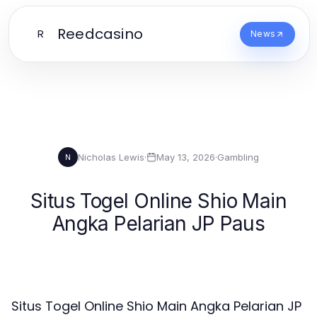
Reedcasino
R
News
Nicholas Lewis
·
May 13, 2026
·
Gambling
N
Situs Togel Online Shio Main
Angka Pelarian JP Paus
Situs Togel Online Shio Main Angka Pelarian JP