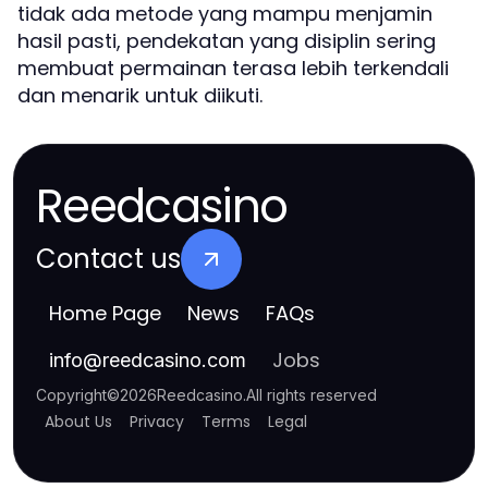
tidak ada metode yang mampu menjamin
hasil pasti, pendekatan yang disiplin sering
membuat permainan terasa lebih terkendali
dan menarik untuk diikuti.
Reedcasino
Contact us
Home Page
News
FAQs
Jobs
info
@
reedcasino.com
Copyright
©
2026
Reedcasino
.
All rights reserved
About Us
Privacy
Terms
Legal