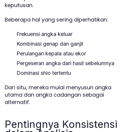
keputusan.
Beberapa hal yang sering diperhatikan:
Frekuensi angka keluar
Kombinasi genap dan ganjil
Perulangan kepala atau ekor
Pergeseran angka dari hasil sebelumnya
Dominasi shio tertentu
Dari situ, mereka mulai menyusun angka
utama dan angka cadangan sebagai
alternatif.
Pentingnya Konsistensi