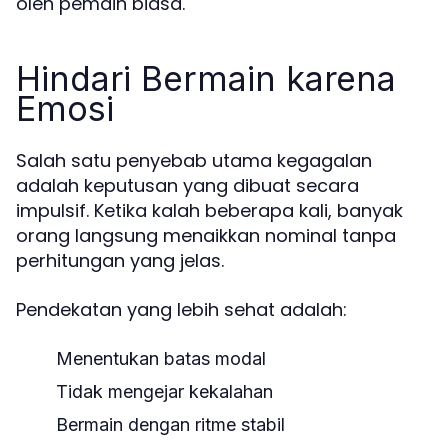
oleh pemain biasa.
Hindari Bermain karena
Emosi
Salah satu penyebab utama kegagalan
adalah keputusan yang dibuat secara
impulsif. Ketika kalah beberapa kali, banyak
orang langsung menaikkan nominal tanpa
perhitungan yang jelas.
Pendekatan yang lebih sehat adalah:
Menentukan batas modal
Tidak mengejar kekalahan
Bermain dengan ritme stabil