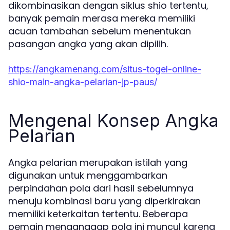
dikombinasikan dengan siklus shio tertentu,
banyak pemain merasa mereka memiliki
acuan tambahan sebelum menentukan
pasangan angka yang akan dipilih.
https://angkamenang.com/situs-togel-online-
shio-main-angka-pelarian-jp-paus/
Mengenal Konsep Angka
Pelarian
Angka pelarian merupakan istilah yang
digunakan untuk menggambarkan
perpindahan pola dari hasil sebelumnya
menuju kombinasi baru yang diperkirakan
memiliki keterkaitan tertentu. Beberapa
pemain menganggap pola ini muncul karena