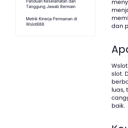
menye
Panduan Keselamatan dan
Tanggung Jawab Bermain
menja
memba
Metrik Kinerja Permainan di
Wslot888
dan 
Apa
Wslot
slot.
berba
luas,
cangg
baik.