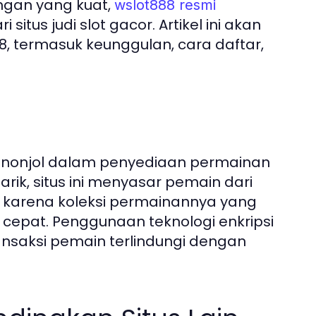
ngan yang kuat,
wslot888 resmi
itus judi slot gacor. Artikel ini akan
 termasuk keunggulan, cara daftar,
menonjol dalam penyediaan permainan
ik, situs ini menyasar pemain dari
l karena koleksi permainannya yang
 cepat. Penggunaan teknologi enkripsi
nsaksi pemain terlindungi dengan