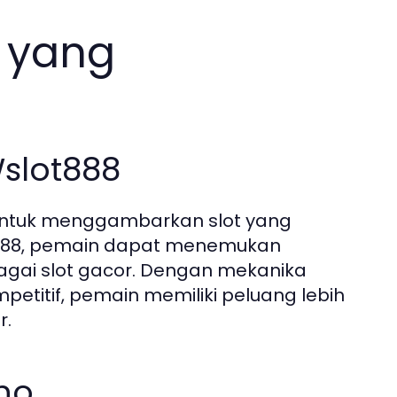
 yang
slot888
n untuk menggambarkan slot yang
ot888, pemain dapat menemukan
bagai slot gacor. Dengan mekanika
petitif, pemain memiliki peluang lebih
r.
ino