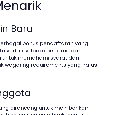
Menarik
in Baru
erbagai bonus pendaftaran yang
tase dari setoran pertama dan
ing untuk memahami syarat dan
suk wagering requirements yang harus
nggota
ang dirancang untuk memberikan