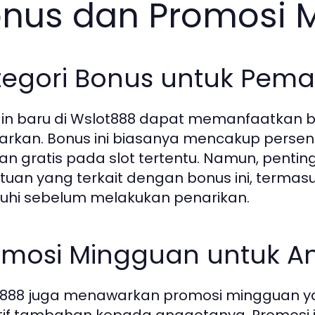
nus dan Promosi 
tegori Bonus untuk Pema
n baru di Wslot888 dapat memanfaatkan b
arkan. Bonus ini biasanya mencakup persen
an gratis pada slot tertentu. Namun, pent
tuan yang terkait dengan bonus ini, terma
uhi sebelum melakukan penarikan.
omosi Mingguan untuk A
t888 juga menawarkan promosi mingguan y