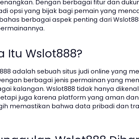
nangkan. Dengan berbagai fitur dan duku
di opsi yang bijak bagi pemain yang mencari s
has berbagai aspek penting dari Wslot888,
permainannya.
 Itu Wslot888?
888 adalah sebuah situs judi online yang 
 Dengan berbagai jenis permainan yang menar
gai kalangan. Wslot888 tidak hanya dikena
 tetapi juga karena platform yang aman dan
ih memastikan bahwa data pribadi dan tra