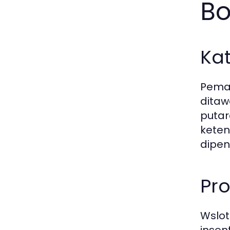
Bo
Ka
Pemai
ditaw
putar
keten
dipen
Pr
Wslo