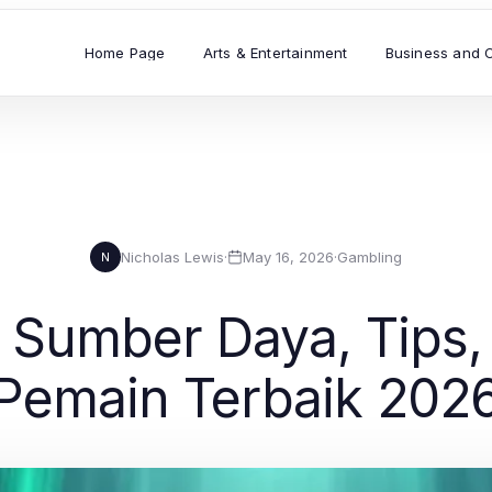
Home Page
Arts & Entertainment
Business and 
Nicholas Lewis
·
May 16, 2026
·
Gambling
N
: Sumber Daya, Tips,
Pemain Terbaik 202