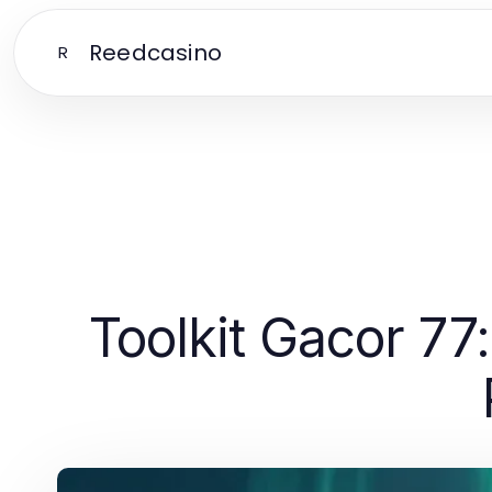
Reedcasino
R
Toolkit Gacor 77