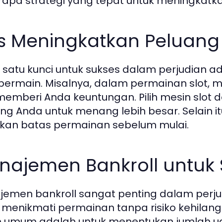
apa strategi yang tepat untuk meningkatka
ps Meningkatkan Peluan
 satu kunci untuk sukses dalam perjudian 
bermain. Misalnya, dalam permainan slot, 
memberi Anda keuntungan. Pilih mesin slot d
ng Anda untuk menang lebih besar. Selain it
kan batas permainan sebelum mulai.
najemen Bankroll untuk 
emen bankroll sangat penting dalam perju
 menikmati permainan tanpa risiko kehilan
 umum adalah untuk menentukan jumlah ua