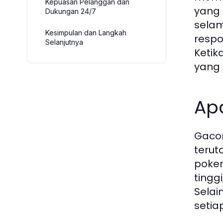
Kepuasan Pelanggan dan
yang 
Dukungan 24/7
selam
Kesimpulan dan Langkah
respo
Selanjutnya
Ketik
yang
Apa
Gacor
terut
poker
tingg
Selai
setia