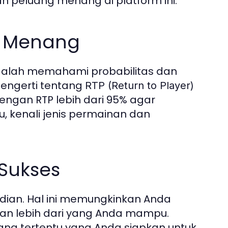
n peluang menang di platform ini.
g Menang
adalah memahami probabilitas dan
mengerti tentang
RTP (Return to Player)
engan RTP lebih dari 95% agar
u, kenali jenis permainan dan
Sukses
dian. Hal ini memungkinkan Anda
gan lebih dari yang Anda mampu.
ng tertentu yang Anda siapkan untuk