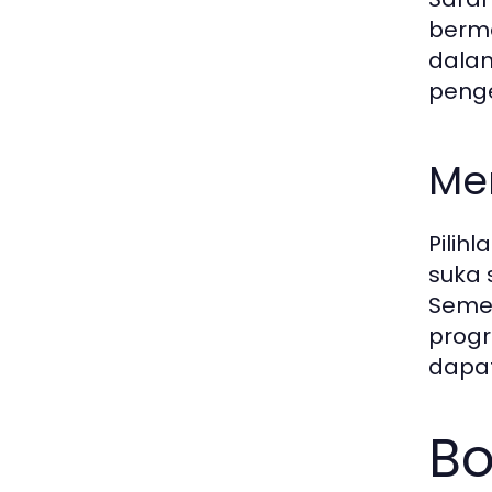
berma
dalam
peng
Me
Pilih
suka 
Semen
progr
dapat
Bo