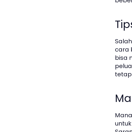
beber
Ti
Salah
cara 
bisa 
pelua
tetap
Ma
Manaj
untuk
Saran