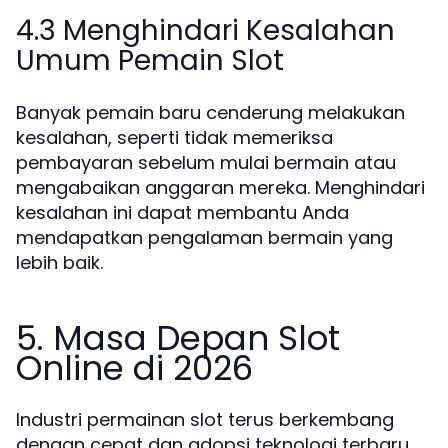
4.3 Menghindari Kesalahan
Umum Pemain Slot
Banyak pemain baru cenderung melakukan
kesalahan, seperti tidak memeriksa
pembayaran sebelum mulai bermain atau
mengabaikan anggaran mereka. Menghindari
kesalahan ini dapat membantu Anda
mendapatkan pengalaman bermain yang
lebih baik.
5. Masa Depan Slot
Online di 2026
Industri permainan slot terus berkembang
dengan cepat dan adopsi teknologi terbaru