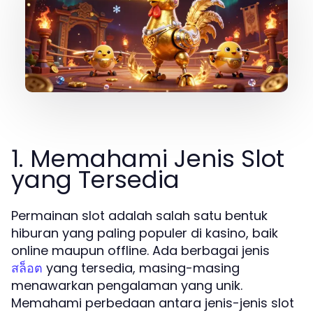
1. Memahami Jenis Slot
yang Tersedia
Permainan slot adalah salah satu bentuk
hiburan yang paling populer di kasino, baik
online maupun offline. Ada berbagai jenis
yang tersedia, masing-masing
สล็อต
menawarkan pengalaman yang unik.
Memahami perbedaan antara jenis-jenis slot