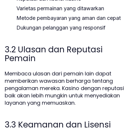
Varietas permainan yang ditawarkan
Metode pembayaran yang aman dan cepat
Dukungan pelanggan yang responsif
3.2 Ulasan dan Reputasi
Pemain
Membaca ulasan dari pemain lain dapat
memberikan wawasan berharga tentang
pengalaman mereka. Kasino dengan reputasi
baik akan lebih mungkin untuk menyediakan
layanan yang memuaskan.
3.3 Keamanan dan Lisensi