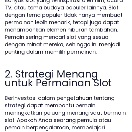
Banyak slot yang terinspirasi oleh film, acara
TV, atau tema budaya populer lainnya. Slot
dengan tema populer tidak hanya membuat
permainan lebih menarik, tetapi juga dapat
menambahkan elemen hiburan tambahan.
Pemain sering mencari slot yang sesuai
dengan minat mereka, sehingga ini menjadi
penting dalam memilih permainan.
2. Strategi Menang
untuk Permainan Slot
Berinvestasi dalam pengetahuan tentang
strategi dapat membantu pemain
meningkatkan peluang menang saat bermain
slot. Apakah Anda seorang pemula atau
pemain berpengalaman, mempelajari