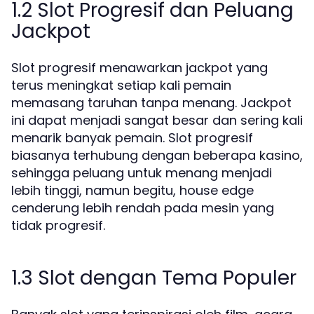
1.2 Slot Progresif dan Peluang
Jackpot
Slot progresif menawarkan jackpot yang
terus meningkat setiap kali pemain
memasang taruhan tanpa menang. Jackpot
ini dapat menjadi sangat besar dan sering kali
menarik banyak pemain. Slot progresif
biasanya terhubung dengan beberapa kasino,
sehingga peluang untuk menang menjadi
lebih tinggi, namun begitu, house edge
cenderung lebih rendah pada mesin yang
tidak progresif.
1.3 Slot dengan Tema Populer