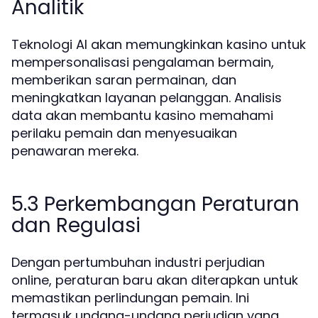
Analitik
Teknologi AI akan memungkinkan kasino untuk
mempersonalisasi pengalaman bermain,
memberikan saran permainan, dan
meningkatkan layanan pelanggan. Analisis
data akan membantu kasino memahami
perilaku pemain dan menyesuaikan
penawaran mereka.
5.3 Perkembangan Peraturan
dan Regulasi
Dengan pertumbuhan industri perjudian
online, peraturan baru akan diterapkan untuk
memastikan perlindungan pemain. Ini
termasuk undang-undang perjudian yang