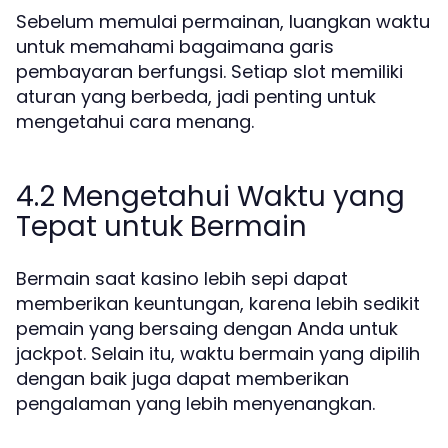
Sebelum memulai permainan, luangkan waktu
untuk memahami bagaimana garis
pembayaran berfungsi. Setiap slot memiliki
aturan yang berbeda, jadi penting untuk
mengetahui cara menang.
4.2 Mengetahui Waktu yang
Tepat untuk Bermain
Bermain saat kasino lebih sepi dapat
memberikan keuntungan, karena lebih sedikit
pemain yang bersaing dengan Anda untuk
jackpot. Selain itu, waktu bermain yang dipilih
dengan baik juga dapat memberikan
pengalaman yang lebih menyenangkan.