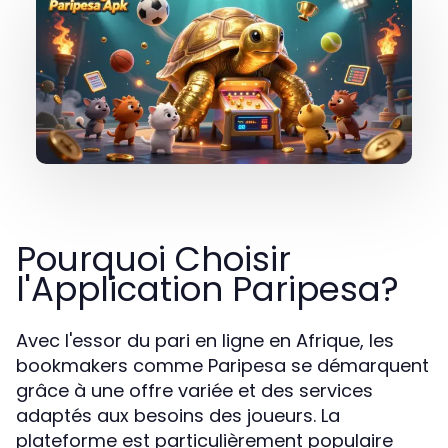
Pourquoi Choisir
l'Application Paripesa?
Avec l'essor du pari en ligne en Afrique, les
bookmakers comme Paripesa se démarquent
grâce à une offre variée et des services
adaptés aux besoins des joueurs. La
plateforme est particulièrement populaire