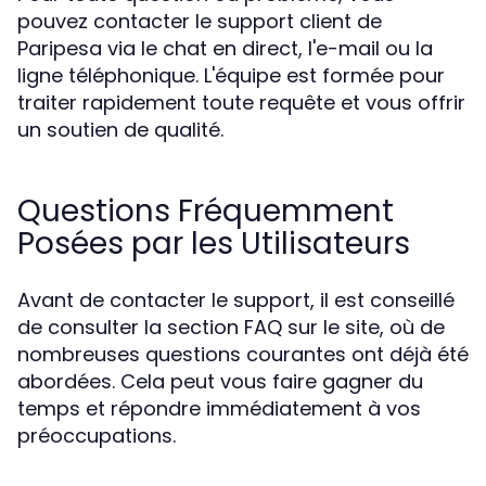
pouvez contacter le support client de
Paripesa via le chat en direct, l'e-mail ou la
ligne téléphonique. L'équipe est formée pour
traiter rapidement toute requête et vous offrir
un soutien de qualité.
Questions Fréquemment
Posées par les Utilisateurs
Avant de contacter le support, il est conseillé
de consulter la section FAQ sur le site, où de
nombreuses questions courantes ont déjà été
abordées. Cela peut vous faire gagner du
temps et répondre immédiatement à vos
préoccupations.