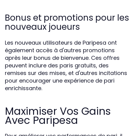
Bonus et promotions pour les
nouveaux joueurs
Les nouveaux utilisateurs de Paripesa ont
également accès à d'autres promotions
après leur bonus de bienvenue. Ces offres
peuvent inclure des paris gratuits, des
remises sur des mises, et d'autres incitations
pour encourager une expérience de pari
enrichissante.
Maximiser Vos Gains
Avec Paripesa
Pour améliorer vos performances de pari, il