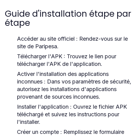
Guide d'installation étape par
étape
Accéder au site officiel :
Rendez-vous sur le
site de Paripesa.
Télécharger l'APK :
Trouvez le lien pour
télécharger l'APK de l'application.
Activer l'installation des applications
inconnues :
Dans vos paramètres de sécurité,
autorisez les installations d'applications
provenant de sources inconnues.
Installer l'application :
Ouvrez le fichier APK
téléchargé et suivez les instructions pour
l'installer.
Créer un compte :
Remplissez le formulaire