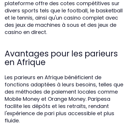
plateforme offre des cotes compétitives sur
divers sports tels que le football, le basketball
et le tennis, ainsi qu'un casino complet avec
des jeux de machines à sous et des jeux de
casino en direct.
Avantages pour les parieurs
en Afrique
Les parieurs en Afrique bénéficient de
fonctions adaptées à leurs besoins, telles que
des méthodes de paiement locales comme
Mobile Money et Orange Money. Paripesa
facilite les dépôts et les retraits, rendant
l'expérience de pari plus accessible et plus
fluide.